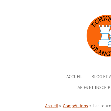
Passer
au
contenu
principal
ACCUEIL
BLOG ET 
TARIFS ET INSCRI
Accueil
»
Compétitions
»
Les tourn